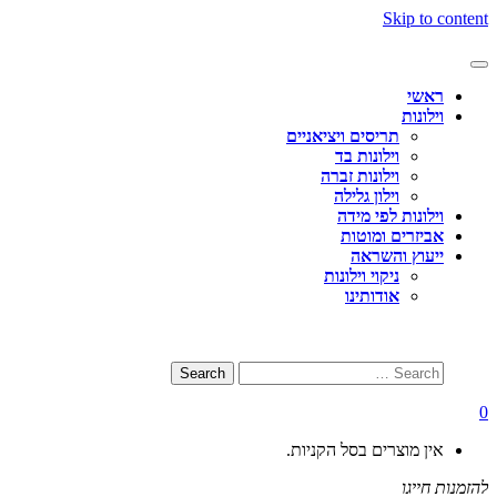
Skip to content
Toggle
navigation
ראשי
וילונות
תריסים ויציאניים
וילונות בד
וילונות זברה
וילון גלילה
וילונות לפי מידה
אביזרים ומוטות
ייעוץ והשראה
ניקוי וילונות
אודותינו
0
אין מוצרים בסל הקניות.
להזמנות חייגו