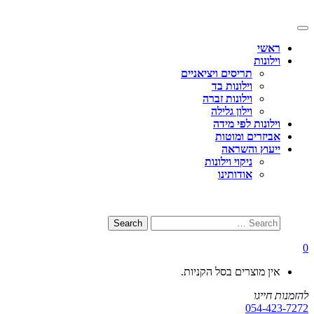
Skip
to
Toggle
content
navigation
ראשי
וילונות
תריסים ויציאניים
וילונות בד
וילונות זברה
וילון גלילה
וילונות לפי מידה
אביזרים ומוטות
ייעוץ והשראה
ניקוי וילונות
אודותינו
0
אין מוצרים בסל הקניות.
להזמנות חייגו
054-423-7272