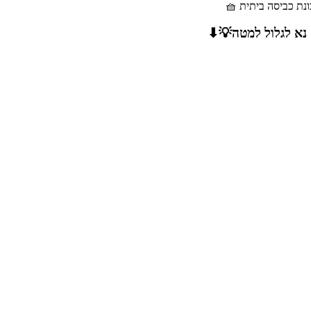
כונת כביסה ביתית 🧺
 נא לגלול למטה💡⬇