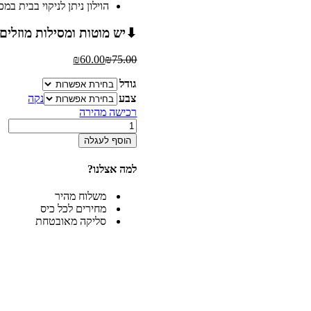
הוילון ניתן לניקוי בבית במ
⬇יש מוטות ומסילות מוזלים
₪
60.00
₪
75.00
גודל
צבע
נקה
רכישה מהירה
כמות
של
הוסף לעגלה
וילון
בד
למה אצלנו?
מוכן
דגם
משלוח מהיר
וואל
מחירים לכל כיס
סליקה מאובטחת