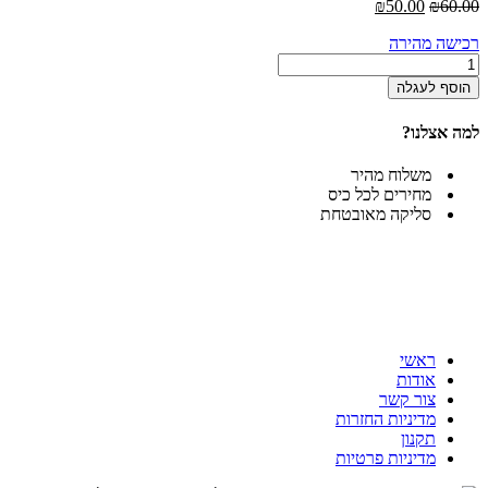
המחיר
המחיר
₪
50.00
₪
60.00
המקורי
הנוכחי
רכישה מהירה
היה:
הוא:
כמות
₪50.00.
₪60.00.
של
הוסף לעגלה
מחזיק
תקרה
למה אצלנו?
למסילת
A
משלוח מהיר
מחירים לכל כיס
סליקה מאובטחת
ראשי
אודות
צור קשר
מדיניות החזרות
תקנון
מדיניות פרטיות