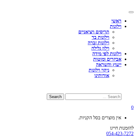
Skip
to
Toggle
content
navigation
ראשי
וילונות
תריסים ויציאניים
וילונות בד
וילונות זברה
וילון גלילה
וילונות לפי מידה
אביזרים ומוטות
ייעוץ והשראה
ניקוי וילונות
אודותינו
0
אין מוצרים בסל הקניות.
להזמנות חייגו
054-423-7272